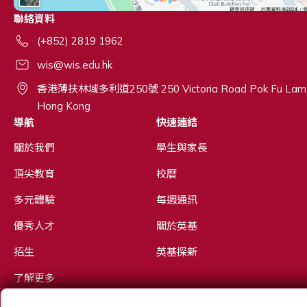
聯絡資料
(+852) 2819 1962
wis@wis.edu.hk
香港薄扶林域多利道250號 250 Victoria Road Pok Fu Lam
Hong Kong
導航
快速連結
關於我們
學生與家長
頂尖教育
校曆
多元體驗
每週通訊
優秀人才
關於英基
招生
英基探新
了解更多