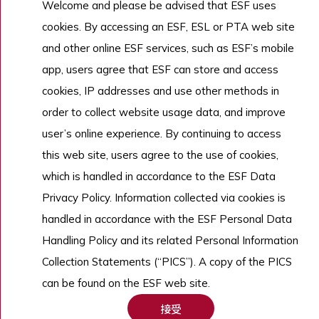
Welcome and please be advised that ESF uses
cookies. By accessing an ESF, ESL or PTA web site
Copyright © English Schools Foundation. Powered by
ANGLIA
.
and other online ESF services, such as ESF’s mobile
網站地圖
app, users agree that ESF can store and access
cookies, IP addresses and use other methods in
order to collect website usage data, and improve
user’s online experience. By continuing to access
this web site, users agree to the use of cookies,
which is handled in accordance to the ESF Data
Privacy Policy. Information collected via cookies is
handled in accordance with the ESF Personal Data
Handling Policy and its related Personal Information
Collection Statements (“PICS”). A copy of the PICS
can be found on the ESF web site.
接受