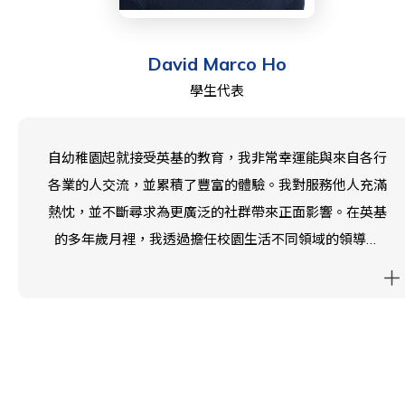
David Marco Ho
學生代表
自幼稚園起就接受英基的教育，我非常幸運能與來自各行
各業的人交流，並累積了豐富的體驗。我對服務他人充滿
熱忱，並不斷尋求為更廣泛的社群帶來正面影響。在英基
的多年歲月裡，我透過擔任校園生活不同領域的領導職
務，獲得了無比珍貴的經驗。我深感榮幸能成為 2026 至
2027 年度的領袖生團隊成員，並將致力於重新定義及更
有效地發揮我們社群聲音的影響力。作為學校校董會的一
員，我期待能為把校園打造成一個更積極、更正面的環境
貢獻力量。