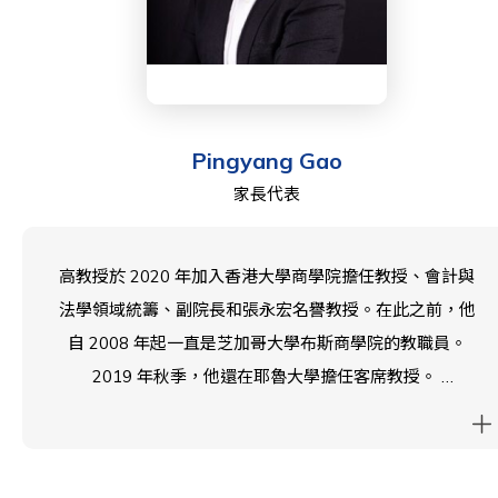
Saman 加入了西島中學家長教師協會（WIS PTA），以
幫助和回饋那些對她的孩子們來說像第二個家的學校。她
還在白普理學校的家長教師協會委員會任職了三年。
Pingyang Gao
熱愛寫作和烘焙的她，喜歡與孩子們共度時光，無論是隨
家長代表
意聊天還是聽他們提出讓世界變得更美好的想法！
高教授於 2020 年加入香港大學商學院擔任教授、會計與
法學領域統籌、副院長和張永宏名譽教授。在此之前，他
自 2008 年起一直是芝加哥大學布斯商學院的教職員。
2019 年秋季，他還在耶魯大學擔任客席教授。
他的研究主要集中在證券監管、公司治理、財務報告、會
計準則制定和投資理念方面。他是美國會計協會傑出文融