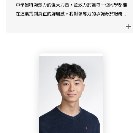
中學獨特凝聚力的強大力量，並致力於讓每一位同學都能
在這裏找到真正的歸屬感。我對領導力的承諾源於服務與
教育；在 IBEL 學習中心為本地學生補習的經歷對我影響
深遠，讓我深刻體會到耐心、清晰溝通以及因材施教的重
要性。作為學校校董會的一員，我希望將這些價值觀帶入
我的崗位，確保我們不僅聆聽同學的反饋，更積極將其付
諸實行，以締造一個更具包容性的校園環境。我尤其熱衷
於讓所有年級的同學都參與到我們的倡議中，確保校園裏
最年輕的成員能與高年級學長一樣擁有發聲的機會。我
2026 年的目標是縮小「想法」與「實踐」之間的距離，
將建議轉化為切實的改進。攜手共進，我們可以讓學校成
為一個讓每種聲音都被聽見、被重視的地方。