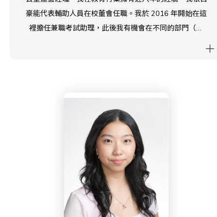
豪能代表輔助人員在校董會任職。我於 2016 年開始在這
裡擔任兼職考試助理，此後我有機會在不同的部門（考
試、CAS、財務、辦公室管理）工作，讓我對輔助人員的
需求和願望有了深刻的了解。
作為英基支持人員諮詢小組 (SSCG) 的成員，我深入了解
了英基西島中學和其他英基學校協會同事面臨的擔憂和挑
戰。我相信這種經驗，加上我在人力資源部門的職位，使
我具備了在學校委員會上代表輔助人員的獨特資格。
我的願景是營造一個協作和互相支持的環境，讓輔助人員
的貢獻得到認可和重視。我旨在與委員會密切合作，制定
舉措，提高輔助人員的工作滿意度，並為他們提供職業成
長機會。