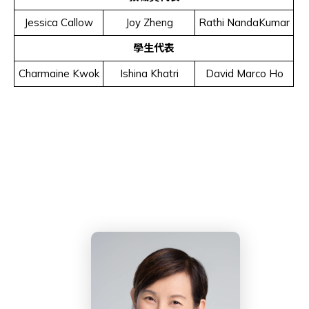
Jessica Callow
Joy Zheng
Rathi NandaKumar
學生代表
Charmaine Kwok
Ishina Khatri
David Marco Ho