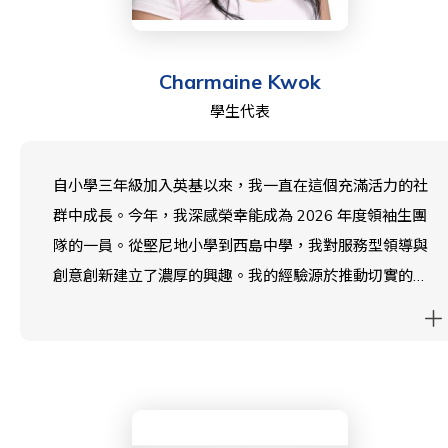
憑藉我多元的背景和獨特的優勢，我相信我有能力在輔助
人員和學校管理層之間架起橋樑，倡導優先考慮他們的福
Charmaine Kwok
祉和發展的政策和實踐，並創造一個更具包容性和諧的學
學生代表
校社群。
自小學三年級加入英基以來，我一直在這個充滿活力的社
群中成長。今年，我深感榮幸能成為 2026 年度領袖生團
隊的一員。從堅尼地小學到西島中學，我對服務型領導與
創意創新建立了濃厚的興趣。我的經驗源於推動切實的改
變——作為學校環保委員會 WISustain 的 CAS 領袖，我
曾積極籌款支持慈善機構，並推動師生共同參與環保倡
議。在學校校董會中，我的目標是確保每種聲音都受到重
視，每個想法都有展現的平台。我渴望運用自己在倡議和
凝聚力方面的經驗，在未來一年攜手大眾，將西島中學打