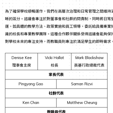
為了確保學校順暢運作，我們在高層次治理和日常管理之間維持
晰的區分。諮議會專注於對董事會和社群的問責制，同時將日常
運，如具體的教學方法、政策實施和員工領導，委託給具備專業
識的校長和專業教學團隊。這種合作夥伴關係使得諮議會能夠保
對學校未來的專注支持，而教職員則專注於滿足學生的即時需求
Denise Kee
Vicki Hallat
Mark Blackshaw
理事會主席
校長
英基行政總裁代表
家長代表
Pingyang Gao
Saman Rizvi
社群代表
Ken Chan
Matthew Cheung
教職員代表