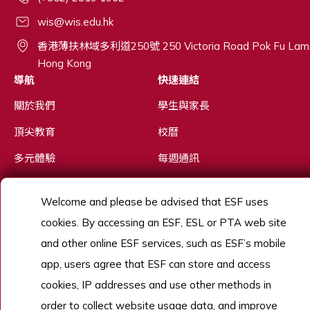
wis@wis.edu.hk
香港薄扶林域多利道250號 250 Victoria Road Pok Fu Lam
Hong Kong
導航
快速連結
關於我們
學生與家長
頂尖教育
校曆
多元體驗
每週通訊
優秀人才
關於英基
Welcome and please be advised that ESF uses
招生
英基探新
cookies. By accessing an ESF, ESL or PTA web site
了解更多
and other online ESF services, such as ESF’s mobile
app, users agree that ESF can store and access
cookies, IP addresses and use other methods in
Copyright © English Schools Foundation. Powered by
ANGLIA
.
order to collect website usage data, and improve