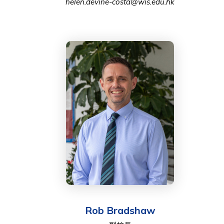
helen.devine-costa@wis.edu.hk
Rob Bradshaw