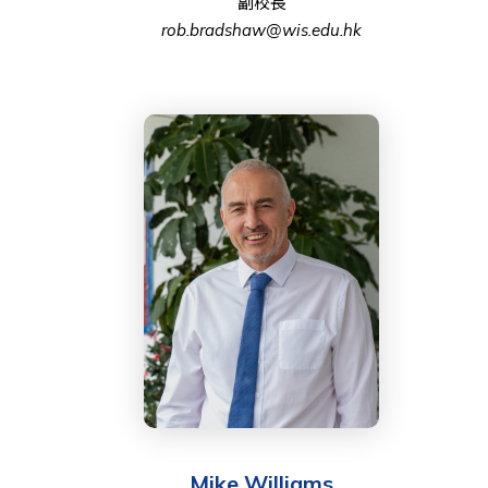
副校長
rob.bradshaw@wis.edu.hk
Mike Williams