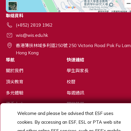
聯絡資料
(+852) 2819 1962
wis@wis.edu.hk
香港薄扶林域多利道250號 250 Victoria Road Pok Fu Lam
Hong Kong
導航
快速連結
關於我們
學生與家長
頂尖教育
校曆
多元體驗
每週通訊
優秀人才
關於英基
Welcome and please be advised that ESF uses
招生
英基探新
cookies. By accessing an ESF, ESL or PTA web site
了解更多
and other online ESF services, such as ESF’s mobile