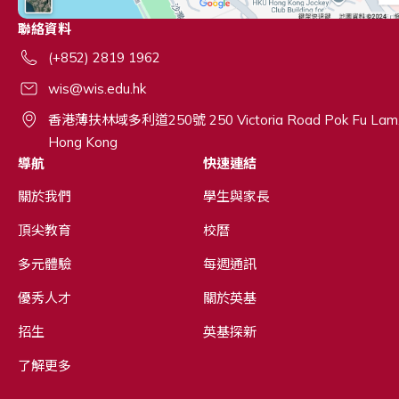
聯絡資料
(+852) 2819 1962
wis@wis.edu.hk
香港薄扶林域多利道250號 250 Victoria Road Pok Fu Lam
Hong Kong
導航
快速連結
關於我們
學生與家長
頂尖教育
校曆
多元體驗
每週通訊
優秀人才
關於英基
招生
英基探新
了解更多